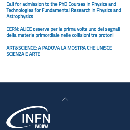
Call for admission to the PhD Courses in Physics and
Technologies for Fundamental Research in Physics and
Astrophysics
CERN: ALICE osserva per la prima volta uno dei segnali
della materia primordiale nelle collisioni tra protoni
ART&SCIENCE: A PADOVA LA MOSTRA CHE UNISCE
SCIENZA E ARTE
Back
To
Top