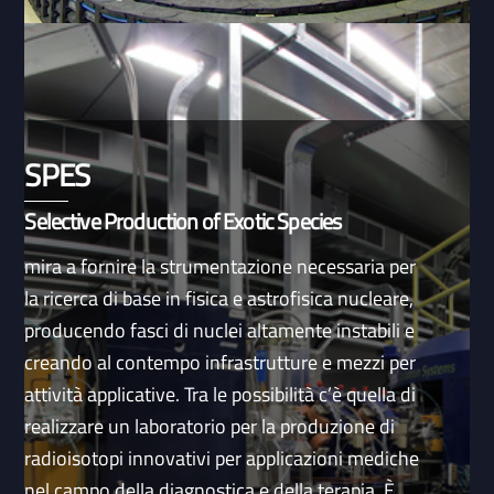
SPES
Selective Production of Exotic Species
mira a fornire la strumentazione necessaria per
la ricerca di base in fisica e astrofisica nucleare,
producendo fasci di nuclei altamente instabili e
creando al contempo infrastrutture e mezzi per
attività applicative. Tra le possibilità c’è quella di
realizzare un laboratorio per la produzione di
radioisotopi innovativi per applicazioni mediche
nel campo della diagnostica e della terapia. È