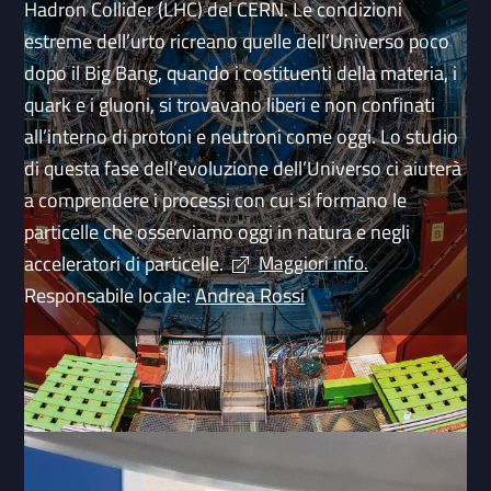
Hadron Collider (LHC) del CERN. Le condizioni
estreme dell’urto ricreano quelle dell’Universo poco
dopo il Big Bang, quando i costituenti della materia, i
quark e i gluoni, si trovavano liberi e non confinati
all’interno di protoni e neutroni come oggi. Lo studio
di questa fase dell’evoluzione dell’Universo ci aiuterà
a comprendere i processi con cui si formano le
particelle che osserviamo oggi in natura e negli
acceleratori di particelle.
Maggiori info.
Responsabile locale:
Andrea Rossi