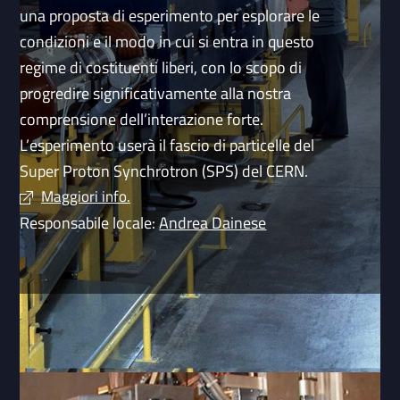
una proposta di esperimento per esplorare le
condizioni e il modo in cui si entra in questo
regime di costituenti liberi, con lo scopo di
progredire significativamente alla nostra
comprensione dell’interazione forte.
L’esperimento userà il fascio di particelle del
Super Proton Synchrotron (SPS) del CERN.
Maggiori info.
Responsabile locale:
Andrea Dainese