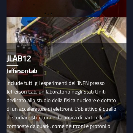
JLAB12
Jefferson Lab
include tutti gli esperimenti dell’INFN presso
Jefferson Lab, un laboratorio negli Stati Uniti
dedicato allo studio della fisica nucleare e dotato
di un acceleratore di elettroni. L’obiettivo è quello
di studiare struttura e dinamica di particelle
composte da quark, come neutroni e protoni o