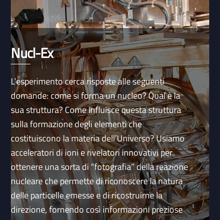
Nucl-Ex
L’esperimento cerca risposte alle seguenti
domande: come si forma un nucleo? Qual è la
sua struttura? Come influisce questa struttura
sulla formazione degli elementi che
costituiscono la materia dell’Universo? Usiamo
acceleratori di ioni e rivelatori innovativi per
ottenere una sorta di “fotografia” della reazione
nucleare che permette di riconoscere la natura
delle particelle emesse e di ricostruirne la
direzione, fornendo così informazioni preziose