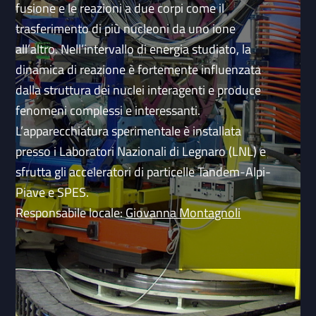
fusione e le reazioni a due corpi come il
trasferimento di più nucleoni da uno ione
all’altro. Nell’intervallo di energia studiato, la
dinamica di reazione è fortemente influenzata
dalla struttura dei nuclei interagenti e produce
fenomeni complessi e interessanti.
L’apparecchiatura sperimentale è installata
presso i Laboratori Nazionali di Legnaro (LNL) e
sfrutta gli acceleratori di particelle Tandem-Alpi-
Piave e SPES.
Responsabile locale:
Giovanna Montagnoli