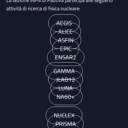
La sezione INFN di Padova partecipa alle seguenti
attività di ricerca di fisica nucleare:
AEGIS
ALICE
ASFIN
EPIC
ENSAR2
GAMMA
JLAB12
LUNA
NA60+
NUCLEX
PRISMA