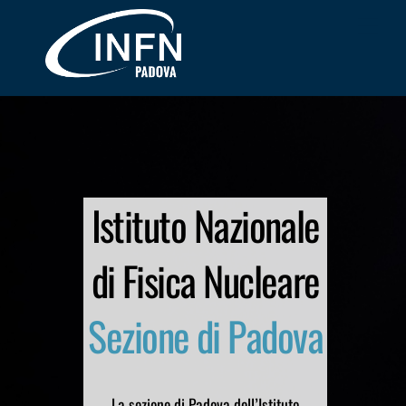
Skip
Me
to
content
Istituto Nazionale
di Fisica Nucleare
Sezione di Padova
La sezione di Padova dell’Istituto