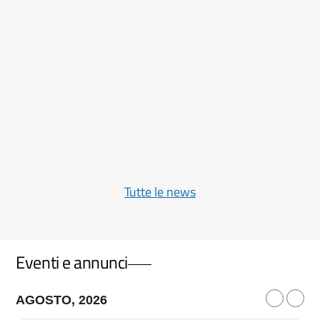
CERN: ALICE osserva per la prima volta uno
dei segnali della materia primordiale nelle
collisioni tra protoni
26 MARZO 2026
Tutte le news
Eventi e annunci
AGOSTO, 2026